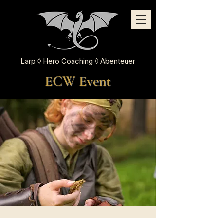
Larp ◊ Hero Coaching ◊ Abenteuer
ECW Event