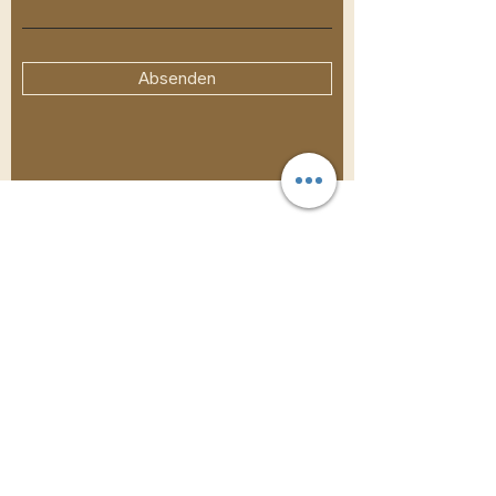
Absenden
Unsere Website bekommt gerade ein
neues Gewand.
Die wichtigsten Infos zu
Events, Elternfragen und Buchungen sind
bereits online — weitere Inhalte folgen
Schritt für Schritt.