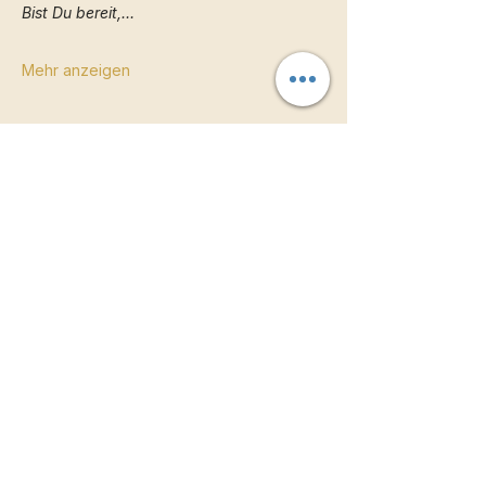
Bist Du bereit,…
Mehr anzeigen
Diese Veranstaltung teilen
Unsere Website bekommt gerade ein
neues Gewand.
Die wichtigsten Infos zu
Events, Elternfragen und Buchungen sind
bereits online — weitere Inhalte folgen
Schritt für Schritt.